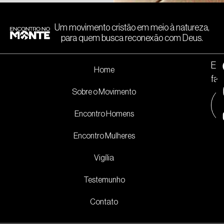
Um movimento cristão em meio à natureza,
para quem busca reconexão com Deus.
Ema
Home
fal
Sobre o Movimento
Encontro Homens
Encontro Mulheres
Vigília
Testemunho
Contato